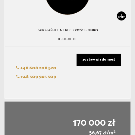
1
OFERT
ZAKOPIAŃSKIE NIERUCHOMOŚCI -
BIURO
BIURO - OFFICE
zostaw wiadomość
+48 608 208 520
+48 509 945 509
170 000 zł
2
56,67 zł/m