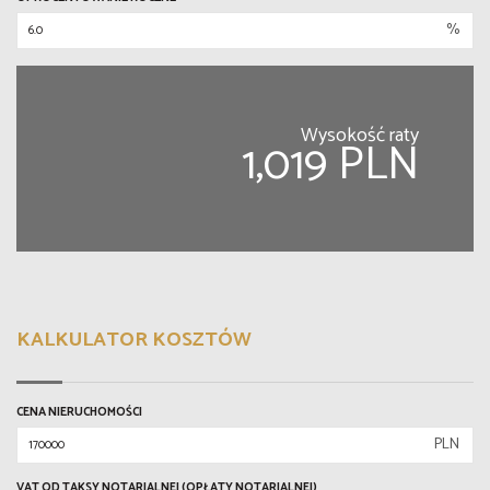
%
Wysokość raty
1,019 PLN
KALKULATOR KOSZTÓW
CENA NIERUCHOMOŚCI
PLN
VAT OD TAKSY NOTARIALNEJ (OPŁATY NOTARIALNEJ)