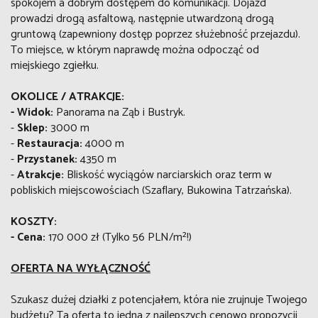
spokojem a dobrym dostępem do komunikacji. Dojazd
prowadzi drogą asfaltową, następnie utwardzoną drogą
gruntową (zapewniony dostęp poprzez służebność przejazdu).
To miejsce, w którym naprawdę można odpocząć od
miejskiego zgiełku.
OKOLICE / ATRAKCJE:
-
Widok:
Panorama na Ząb i Bustryk.
-
Sklep:
3000 m
-
Restauracja:
4000 m
-
Przystanek:
4350 m
-
Atrakcje:
Bliskość wyciągów narciarskich oraz term w
pobliskich miejscowościach (Szaflary, Bukowina Tatrzańska).
KOSZTY:
-
Cena:
170 000 zł (Tylko 56 PLN/m²!)
OFERTA NA WYŁĄCZNOŚĆ
Szukasz dużej działki z potencjałem, która nie zrujnuje Twojego
budżetu? Ta oferta to jedna z najlepszych cenowo propozycji