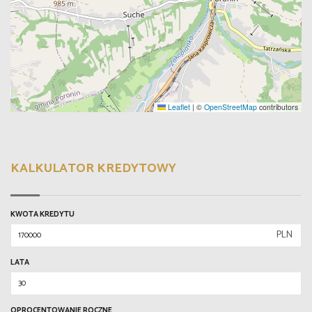
Leaflet
|
©
OpenStreetMap
contributors
KALKULATOR KREDYTOWY
KWOTA KREDYTU
PLN
LATA
OPROCENTOWANIE ROCZNE