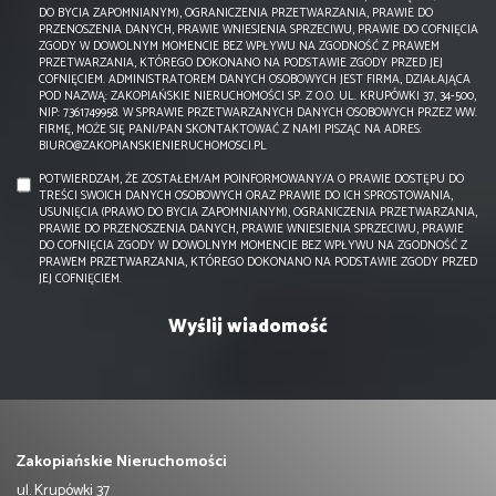
DO BYCIA ZAPOMNIANYM), OGRANICZENIA PRZETWARZANIA, PRAWIE DO
PRZENOSZENIA DANYCH, PRAWIE WNIESIENIA SPRZECIWU, PRAWIE DO COFNIĘCIA
ZGODY W DOWOLNYM MOMENCIE BEZ WPŁYWU NA ZGODNOŚĆ Z PRAWEM
PRZETWARZANIA, KTÓREGO DOKONANO NA PODSTAWIE ZGODY PRZED JEJ
COFNIĘCIEM. ADMINISTRATOREM DANYCH OSOBOWYCH JEST FIRMA, DZIAŁAJĄCA
POD NAZWĄ: ZAKOPIAŃSKIE NIERUCHOMOŚCI SP. Z O.O. UL. KRUPÓWKI 37, 34-500,
NIP: 7361749958. W SPRAWIE PRZETWARZANYCH DANYCH OSOBOWYCH PRZEZ WW.
FIRMĘ, MOŻE SIĘ PANI/PAN SKONTAKTOWAĆ Z NAMI PISZĄC NA ADRES:
BIURO@ZAKOPIANSKIENIERUCHOMOSCI.PL
POTWIERDZAM, ŻE ZOSTAŁEM/AM POINFORMOWANY/A O PRAWIE DOSTĘPU DO
TREŚCI SWOICH DANYCH OSOBOWYCH ORAZ PRAWIE DO ICH SPROSTOWANIA,
USUNIĘCIA (PRAWO DO BYCIA ZAPOMNIANYM), OGRANICZENIA PRZETWARZANIA,
PRAWIE DO PRZENOSZENIA DANYCH, PRAWIE WNIESIENIA SPRZECIWU, PRAWIE
DO COFNIĘCIA ZGODY W DOWOLNYM MOMENCIE BEZ WPŁYWU NA ZGODNOŚĆ Z
PRAWEM PRZETWARZANIA, KTÓREGO DOKONANO NA PODSTAWIE ZGODY PRZED
JEJ COFNIĘCIEM.
Zakopiańskie Nieruchomości
ul. Krupówki 37