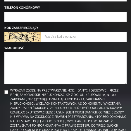
TELEFON KOMÓRKOWY
KOD ZABEZPIECZAJĄCY
WIADOMOŚĆ
WYRAŻAM ZGODĘ NA PRZETWARZANIE MOICH DANYCH OSOBOWYCH PRZEZ
FIRMĘ ZAKOPIAŃSKIE NIERUCHOMOŚCI SP. Z O.O. UL. KRUPÓWKI 37, 34-500
ZAKOPANE, NIP: 7361749958 DZIAŁAJĄCĄ POD MARKĄ ZAKOPIAŃSKIE
NIERUCHOMOŚCI, W CELACH KONTAKTOWYCH, AŻ DO MOMENTU WYCOFANIA
ZGODY. JESTEM ŚWIADOMY, ŻE MOJA ZGODA MOŻE BYĆ ODWOŁANA W KAŻDYM
CZASIE, CO SKUTKOWAĆ BĘDZIE USUNIĘCIEM MOICH DANYCH. COFNIĘCIE ZGODY
NIE WPŁYWA NA ZGODNOŚĆ Z PRAWEM PRZETWARZANIA, KTÓREGO DOKONANO
NA PODSTAWIE MOJEJ ZGODY PRZED JEJ WYCOFANIEM. POTWIERDZAM, ŻE
ZOSTAŁEM/AM POINFORMOWANY/A O PRAWIE DOSTĘPU DO TREŚCI SWOICH
DANYCH OSOBOWYCH ORAZ PRAWIE DO ICH SPROSTOWANIA, USUNIĘCIA (PRAWO