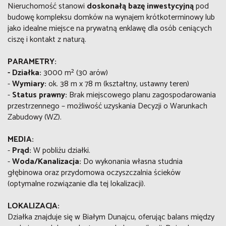
Nieruchomość stanowi
doskonałą bazę inwestycyjną
pod
budowę kompleksu domków na wynajem krótkoterminowy lub
jako idealne miejsce na prywatną enklawę dla osób ceniących
ciszę i kontakt z naturą.
PARAMETRY:
- Działka:
3000 m² (30 arów)
-
Wymiary:
ok. 38 m x 78 m (kształtny, ustawny teren)
-
Status prawny:
Brak miejscowego planu zagospodarowania
przestrzennego – możliwość uzyskania Decyzji o Warunkach
Zabudowy (WZ).
MEDIA:
-
Prąd:
W pobliżu działki.
-
Woda/Kanalizacja:
Do wykonania własna studnia
głębinowa oraz przydomowa oczyszczalnia ścieków
(optymalne rozwiązanie dla tej lokalizacji).
LOKALIZACJA:
Działka znajduje się w Białym Dunajcu, oferując balans między