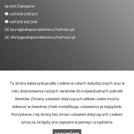
34-500 Zakopane
☎️
+48 608 208 520
☎️
+48 509 945 509
✉️
biuro@zakopianskienieruchomosci.pl
✉️
oferty@zakopianskienieruchomosci.pl
Mieszkania
na wynajem
Domy
na wynajem
Działki
na wynajem
Ta strona wykorzystuje pliki cookies w celach statystycznych oraz w
Lokale
na wynajem
celu dostosowania naszych serwisów do indywidualnych potrzeb
Mieszkania
na sprzedaż
Domy
na sprzedaż
klientów. Zmiany ustawień dotyczących plików cookie można
Działki
na sprzedaż
dokonać w dowolnej chwili modyfikując ustawienia przeglądarki.
Lokale
na sprzedaż
Korzystanie z tej strony bez zmian ustawień dotyczących cookies
Strona główna
O firmie
Oferty
Kupno
Sprzedaż
Współpraca
Kontakt
oznacza, że będą one zapisane w pamięci urządzenia.