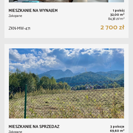
MIESZKANIE NA WYNAJEM
1 pokój
2
32,00 m
Zakopane
2
84,38 zł/m
2 700 zł
ZKN-MW-471
MIESZKANIE NA SPRZEDAŻ
3 pokoje
2
69,60 m
Zakopane