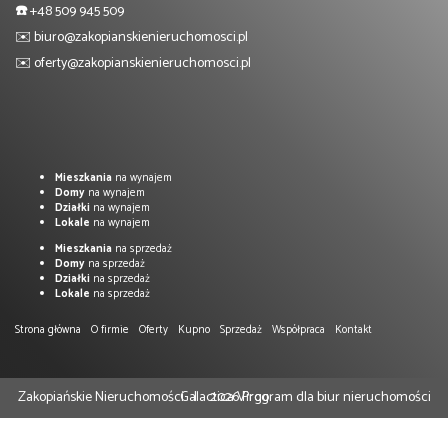
☎️
+48 509 945 509
✉️
biuro@zakopianskienieruchomosci.pl
✉️
oferty@zakopianskienieruchomosci.pl
Mieszkania
na wynajem
Domy
na wynajem
Działki
na wynajem
Lokale
na wynajem
Mieszkania
na sprzedaż
Domy
na sprzedaż
Działki
na sprzedaż
Lokale
na sprzedaż
Strona główna
O firmie
Oferty
Kupno
Sprzedaż
Współpraca
Kontakt
Zakopiańskie Nieruchomości
Galactica Virgo
2026
Program dla biur nieruchomości