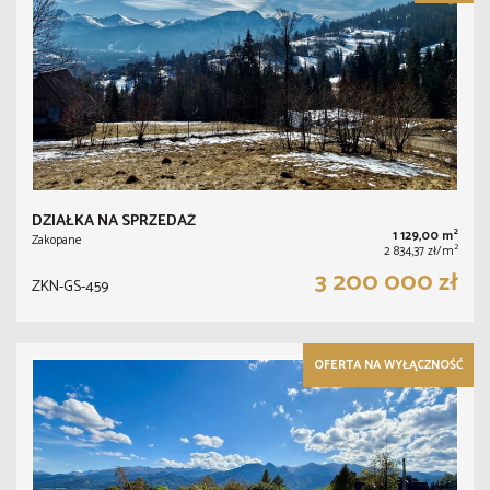
DZIAŁKA NA SPRZEDAŻ
2
1 129,00 m
Zakopane
2
2 834,37 zł/m
3 200 000 zł
ZKN-GS-459
OFERTA NA WYŁĄCZNOŚĆ