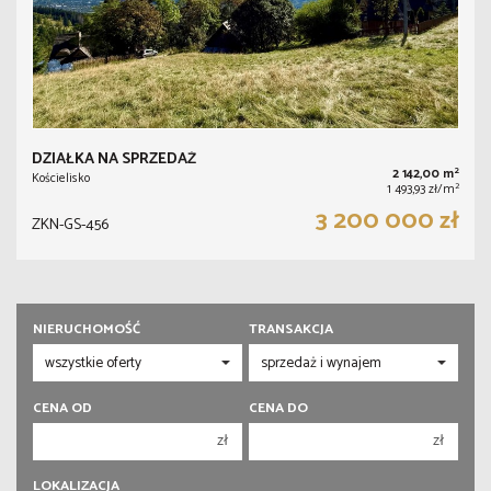
DZIAŁKA NA SPRZEDAŻ
2
2 142,00 m
Kościelisko
2
1 493,93 zł/m
3 200 000 zł
ZKN-GS-456
NIERUCHOMOŚĆ
TRANSAKCJA
CENA OD
CENA DO
zł
zł
150 000 zł
150 000 zł
LOKALIZACJA