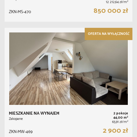
2
12 212,64 zł/m
850 000 zł
ZKN-MS-470
OFERTA NA WYŁĄCZNOŚĆ
MIESZKANIE NA WYNAJEM
2 pokoje
2
44,00 m
Zakopane
2
65,91 zł/m
2 900 zł
ZKN-MW-469