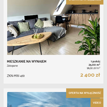
MIESZKANIE NA WYNAJEM
1 pokój
2
25,00 m
Zakopane
2
96,00 zł/m
2 400 zł
ZKN-MW-461
OFERTA NA WYŁĄCZNOŚĆ
VIDEO