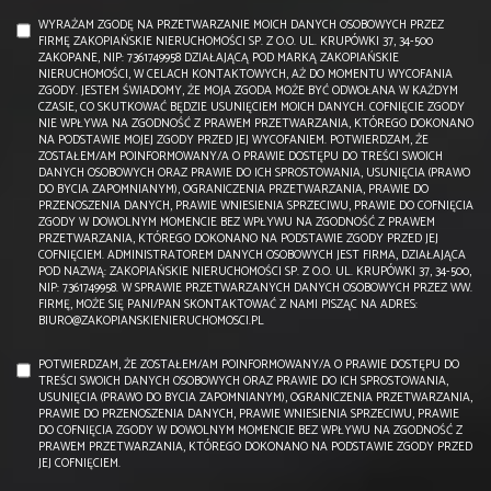
WYRAŻAM ZGODĘ NA PRZETWARZANIE MOICH DANYCH OSOBOWYCH PRZEZ
FIRMĘ ZAKOPIAŃSKIE NIERUCHOMOŚCI SP. Z O.O. UL. KRUPÓWKI 37, 34-500
ZAKOPANE, NIP: 7361749958 DZIAŁAJĄCĄ POD MARKĄ ZAKOPIAŃSKIE
NIERUCHOMOŚCI, W CELACH KONTAKTOWYCH, AŻ DO MOMENTU WYCOFANIA
ZGODY. JESTEM ŚWIADOMY, ŻE MOJA ZGODA MOŻE BYĆ ODWOŁANA W KAŻDYM
CZASIE, CO SKUTKOWAĆ BĘDZIE USUNIĘCIEM MOICH DANYCH. COFNIĘCIE ZGODY
NIE WPŁYWA NA ZGODNOŚĆ Z PRAWEM PRZETWARZANIA, KTÓREGO DOKONANO
NA PODSTAWIE MOJEJ ZGODY PRZED JEJ WYCOFANIEM. POTWIERDZAM, ŻE
ZOSTAŁEM/AM POINFORMOWANY/A O PRAWIE DOSTĘPU DO TREŚCI SWOICH
DANYCH OSOBOWYCH ORAZ PRAWIE DO ICH SPROSTOWANIA, USUNIĘCIA (PRAWO
DO BYCIA ZAPOMNIANYM), OGRANICZENIA PRZETWARZANIA, PRAWIE DO
PRZENOSZENIA DANYCH, PRAWIE WNIESIENIA SPRZECIWU, PRAWIE DO COFNIĘCIA
ZGODY W DOWOLNYM MOMENCIE BEZ WPŁYWU NA ZGODNOŚĆ Z PRAWEM
PRZETWARZANIA, KTÓREGO DOKONANO NA PODSTAWIE ZGODY PRZED JEJ
COFNIĘCIEM. ADMINISTRATOREM DANYCH OSOBOWYCH JEST FIRMA, DZIAŁAJĄCA
POD NAZWĄ: ZAKOPIAŃSKIE NIERUCHOMOŚCI SP. Z O.O. UL. KRUPÓWKI 37, 34-500,
NIP: 7361749958. W SPRAWIE PRZETWARZANYCH DANYCH OSOBOWYCH PRZEZ WW.
FIRMĘ, MOŻE SIĘ PANI/PAN SKONTAKTOWAĆ Z NAMI PISZĄC NA ADRES:
BIURO@ZAKOPIANSKIENIERUCHOMOSCI.PL
POTWIERDZAM, ŻE ZOSTAŁEM/AM POINFORMOWANY/A O PRAWIE DOSTĘPU DO
TREŚCI SWOICH DANYCH OSOBOWYCH ORAZ PRAWIE DO ICH SPROSTOWANIA,
USUNIĘCIA (PRAWO DO BYCIA ZAPOMNIANYM), OGRANICZENIA PRZETWARZANIA,
PRAWIE DO PRZENOSZENIA DANYCH, PRAWIE WNIESIENIA SPRZECIWU, PRAWIE
DO COFNIĘCIA ZGODY W DOWOLNYM MOMENCIE BEZ WPŁYWU NA ZGODNOŚĆ Z
PRAWEM PRZETWARZANIA, KTÓREGO DOKONANO NA PODSTAWIE ZGODY PRZED
JEJ COFNIĘCIEM.